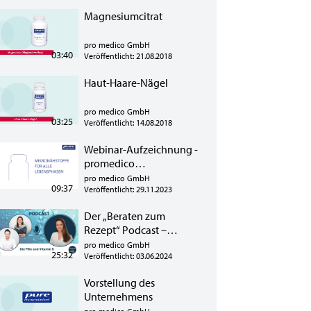
Magnesiumcitrat
pro medico GmbH
03:40
Veröffentlicht: 21.08.2018
Haut-Haare-Nägel
pro medico GmbH
03:25
Veröffentlicht: 14.08.2018
Webinar-Aufzeichnung -
promedico
"Mikronährstoffe in der
pro medico GmbH
09:37
Offizin" vom 28.11.2023
Veröffentlicht: 29.11.2023
Der „Beraten zum
Rezept“ Podcast –
Exklusiv für alle
pro medico GmbH
25:32
teilnehmenden
Veröffentlicht: 03.06.2024
Apotheken!
Vorstellung des
Unternehmens