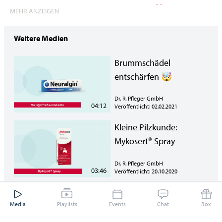
Wenn euch der Beitrag gefällt, dann lasst uns ein ❤️ da!
MEHR ANZEIGEN
Weitere Medien
Brummschädel
entschärfen 🤯
Dr. R. Pfleger GmbH
04:12
Veröffentlicht: 02.02.2021
Kleine Pilzkunde:
Mykosert® Spray
Dr. R. Pfleger GmbH
03:46
Veröffentlicht: 20.10.2020
MINOXIDIL FÜR MÄNNER
Media
Playlists
Events
Chat
Box